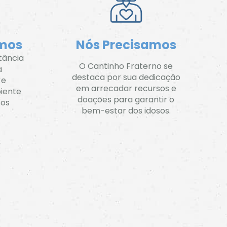
os ​
Nós Precisamos
tância
O Cantinho Fraterno se
a
destaca por sua dedicação
 e
em arrecadar recursos e
iente
doações para garantir o
sos
bem-estar dos idosos.