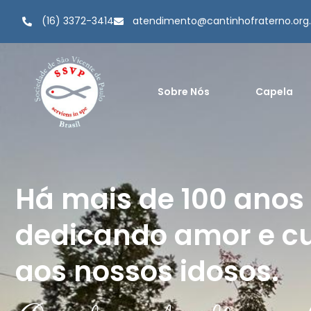
(16) 3372-3414
atendimento@cantinhofraterno.org.
Sobre Nós
Capela
Home
Há mais de 100 anos
dedicando amor e c
aos nossos idosos.