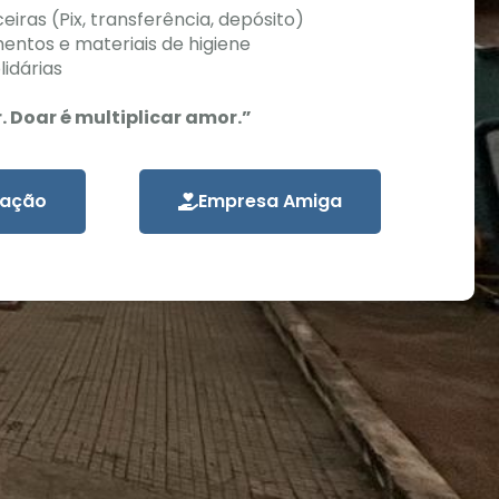
iras (Pix, transferência, depósito)
entos e materiais de higiene
idárias
r. Doar é multiplicar amor.”
oação
Empresa Amiga