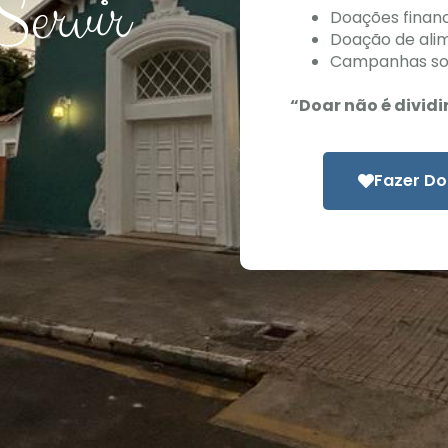
Servir
Doações finance
Doação de alim
Campanhas sol
“Doar não é dividi
Fazer D