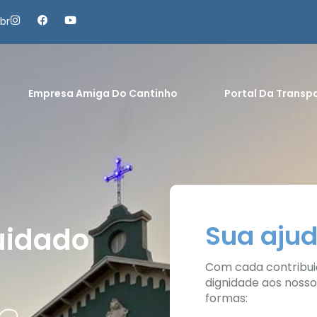
br
Empresa Amiga Do Cantinho
Portal Da Transp
Sua ajud
uidado
Com cada contribui
dignidade aos nosso
formas: