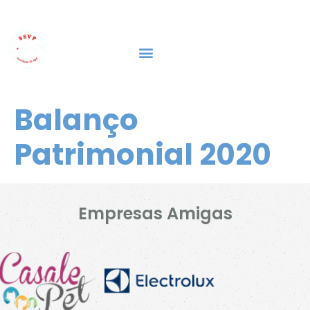
Fazer Doação
Sobre Nós
Empresa Amiga Do Cantinho
Portal Da Transparência
Balanço
Patrimonial 2020
Empresas Amigas