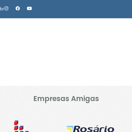
br
Capela
Empresa Amiga Do Cantinho
Portal
Contatos
Empresas Amigas