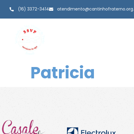
(16) 3372-3414
atendimento@cantinhofraterno.org.
Sobre Nós
Patricia